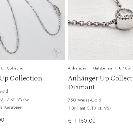
UP Collection
Anhänger
Halsketten
UP Coll
 Up Collection
Anhänger Up Collect
Diamant
Gold
n 0,17 ct. VS/G
750 Weiss-Gold
te Karabiner
1 Brilliant 0,13 ct. VS/H
00
€
1.180,00