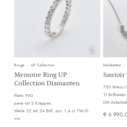
Ringe
UP Collection
Halsketten
Memoire Ring UP
Sautoir
Collection Diamanten
750 Weiss-
11 Brilliante
Platin 950
DM Ankerket
pavé mit 2 Krappen
Weite 52 mit 24 Brill. zus. 1,4 ct TW/if-
€
6.990,
vvs