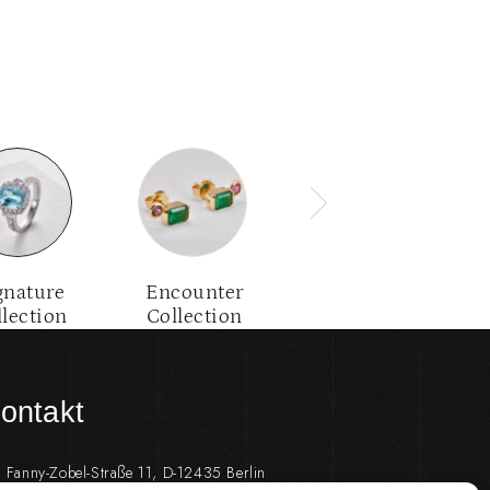
gnature
Encounter
llection
Collection
ontakt
Fanny-Zobel-Straße 11, D-12435 Berlin